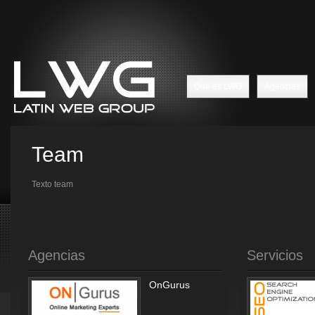
Que es LWG
Agencias
Team
Texto team
Agencias
Servicios
OnGurus