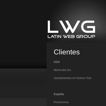
Clientes
USA
Manicube Inc.
Apartamentos en Nueva York
España
Promonova