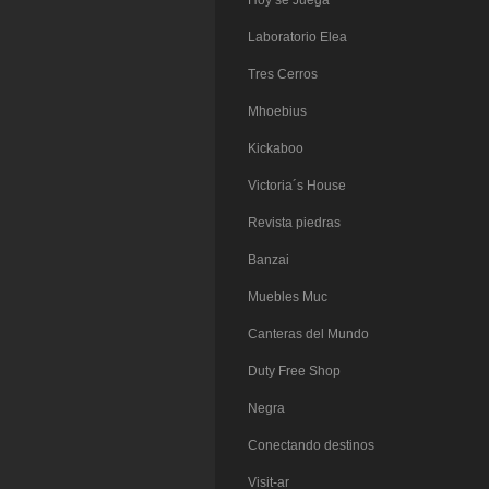
Hoy se Juega
Laboratorio Elea
Tres Cerros
Mhoebius
Kickaboo
Victoria´s House
Revista piedras
Banzai
Muebles Muc
Canteras del Mundo
Duty Free Shop
Negra
Conectando destinos
Visit-ar