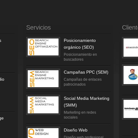
Servicios
Clien
s
Posicionamiento
orgánico (SEO)
Posicionamiento en
buscadores
Campañas PPC (SEM)
dio
Campañas de enlaces
patrocinados
Social Media Marketing
(SMM)
Marketing en redes
sociales
ge
Diseño Web
Diseño web profesional