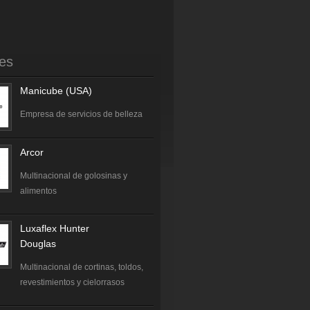
tes
Manicube (USA)
Empresa de servicios de belleza
Arcor
Multinacional de golosinas y
alimentos
Luxaflex Hunter
Douglas
Multinacional de cortinas, toldos,
revestimientos y cielorrasos