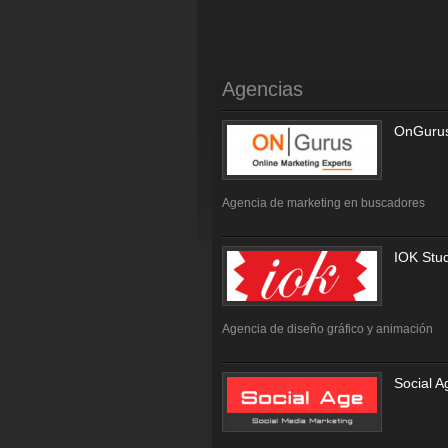
Agencias
OnGuru
Agencia de marketing en buscadores
IOK Stu
Agencia de diseño gráfico y animación
Social A