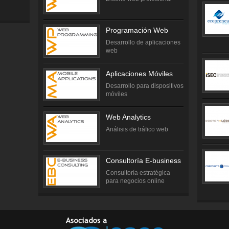
Programación Web
Desarrollo de aplicaciones
web
Aplicaciones Móviles
Desarrollo para dispositivos
móviles
Web Analytics
Análisis de tráfico web
Consultoría E-business
Consultoría estratégica
para negocios online