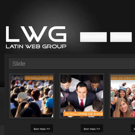
Que es LWG
Agencias
Slide
leer mas >>
leer mas >>